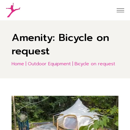
Skip
to
the
content
Amenity: Bicycle on
request
Home
Outdoor Equipment
Bicycle on request