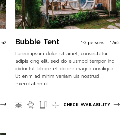
Bubble Tent
0m2
1-3 persons
12m2
Lorem ipsum dolor sit amet, consectetur
c
adipis cing elit, sed do eiusmod tempor inc
.
ididuntut labore et dolore magna ouraliqua.
Ut enim ad minim veniam uis nostrud
exercitation ull
CHECK AVAILABILITY