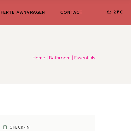
FERTE AANVRAGEN
CONTACT
21
°
C
Home
Bathroom
Essentials
CHECK-IN