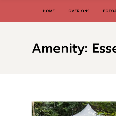
Skip
to
the
FR
HOME
OVER ONS
FOTO
content
GR
IT
Amenity: Esse