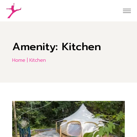
Skip
to
the
content
Amenity: Kitchen
Home
Kitchen