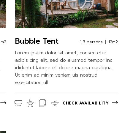
Bubble Tent
0m2
1-3 persons
12m2
Lorem ipsum dolor sit amet, consectetur
c
adipis cing elit, sed do eiusmod tempor inc
.
ididuntut labore et dolore magna ouraliqua.
Ut enim ad minim veniam uis nostrud
exercitation ull
CHECK AVAILABILITY