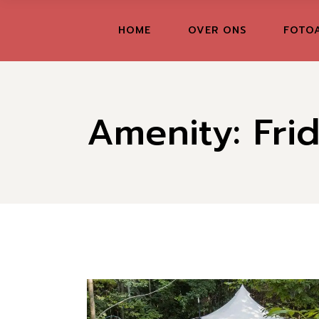
Skip
to
the
FR
HOME
OVER ONS
FOTO
content
GR
IT
Amenity: Fri