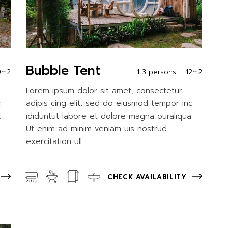
Bubble Tent
0m2
1-3 persons
12m2
Lorem ipsum dolor sit amet, consectetur
c
adipis cing elit, sed do eiusmod tempor inc
.
ididuntut labore et dolore magna ouraliqua.
Ut enim ad minim veniam uis nostrud
exercitation ull
CHECK AVAILABILITY