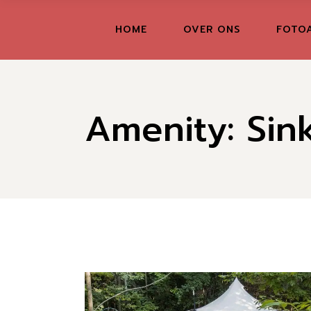
Skip
to
the
FR
HOME
OVER ONS
FOTO
content
GR
IT
Amenity: Sin