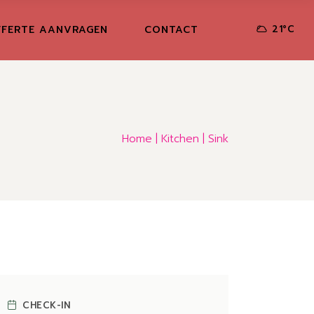
FERTE AANVRAGEN
CONTACT
21
°
C
Home
Kitchen
Sink
CHECK-IN